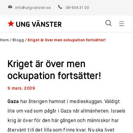
info@ungvanster.se
08-654 31 00
Öppn
Hoppa
navig
till
Hem
/
Blogg
/
Kriget är över men ockupation fortsätter!
innehåll
Kriget är över men
ockupation fortsätter!
9 mars, 2009
Gaza
har återigen hamnat i medieskuggan. Väldigt
lite om vad som pågår i Gaza når allmänheten. Israels
krig är över för den här gången och människor har
återvänt till det lilla som finns kvar. Nu ska livet