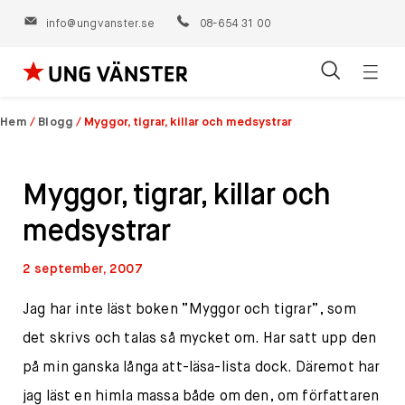
info@ungvanster.se
08-654 31 00
Öppn
Hoppa
navig
till
Hem
/
Blogg
/
Myggor, tigrar, killar och medsystrar
innehåll
Myggor, tigrar, killar och
medsystrar
2 september, 2007
Jag har inte läst boken ”Myggor och tigrar”, som
det skrivs och talas så mycket om. Har satt upp den
på min ganska långa att-läsa-lista dock. Däremot har
jag läst en himla massa både om den, om författaren