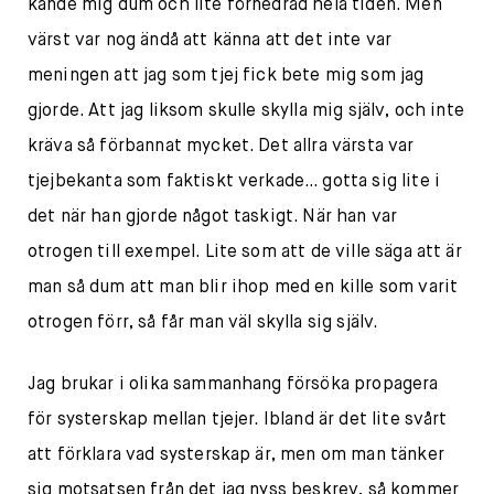
kände mig dum och lite förnedrad hela tiden. Men
värst var nog ändå att känna att det inte var
meningen att jag som tjej fick bete mig som jag
gjorde. Att jag liksom skulle skylla mig själv, och inte
kräva så förbannat mycket. Det allra värsta var
tjejbekanta som faktiskt verkade… gotta sig lite i
det när han gjorde något taskigt. När han var
otrogen till exempel. Lite som att de ville säga att är
man så dum att man blir ihop med en kille som varit
otrogen förr, så får man väl skylla sig själv.
Jag brukar i olika sammanhang försöka propagera
för systerskap mellan tjejer. Ibland är det lite svårt
att förklara vad systerskap är, men om man tänker
sig motsatsen från det jag nyss beskrev, så kommer