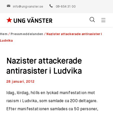
info@ungvanster.se
08-654 31 00
Öppn
Hoppa
navig
till
Hem
/
Pressmeddelanden
/
Nazister attackerade antirasister i
innehåll
Ludvika
Nazister attackerade
antirasister i Ludvika
28 januari, 2012
Idag, lördag, hölls en lyckad manifestation mot
rasism i Ludvika, som samlade ca 200 deltagare.
Efter manifestationen samlades ca 50 personer,