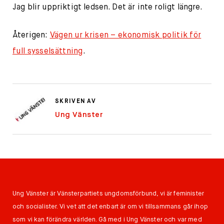
Jag blir uppriktigt ledsen. Det är inte roligt längre.
Återigen:
Vägen ur krisen – ekonomisk politik för
full sysselsättning
.
SKRIVEN AV
Ung Vänster
Ung Vänster är Vänsterpartiets ungdomsförbund, vi är feminister
och socialister. Vi vet att det enbart är om vi tillsammans går ihop
som vi kan förändra världen. Gå med i Ung Vänster och var med