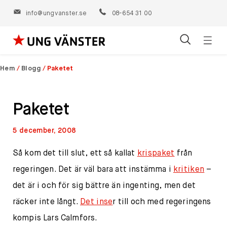
info@ungvanster.se
08-654 31 00
Öppn
Hoppa
navig
till
Hem
/
Blogg
/
Paketet
innehåll
Paketet
5 december, 2008
Så kom det till slut, ett så kallat
krispaket
från
regeringen. Det är väl bara att instämma i
kritiken
–
det är i och för sig bättre än ingenting, men det
räcker inte långt.
Det inse
r till och med regeringens
kompis Lars Calmfors.