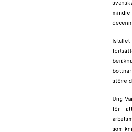
svenska
mindre 
decenni
Iställe
fortsätt
beräkna
bottnar
större 
Ung Vän
för a
arbetsm
som kna