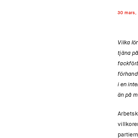
30 mars,
Vilka lö
tjäna p
fackför
förhandl
i en int
än på m
Arbetsk
villkor
partier