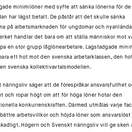
gade minimilöner med syfte att sänka lönerna för d
dan har lägst betalt. De påstår att det skulle sänka
rna på arbetsmarknaden för ungdomar och nyanlända
verket handlar det bara om att ställa människor mot v
pa en stor grupp låglönearbetare. Lagstadgade mini
 bara ett hot mot den svenska arbetarklassen, den ho
en svenska kollektivavtalsmodellen.
 näringsliv säger att de förespråkar ansvarsfullhet 
tet och ropar högt om att för höga löner hotar den
tionella konkurrenskraften. Därmed utmålas varje fac
 bättre arbetsvillkor och höjda löner som ansvarslöst
skadligt. Högern och Svenskt näringsliv vill ge sken 