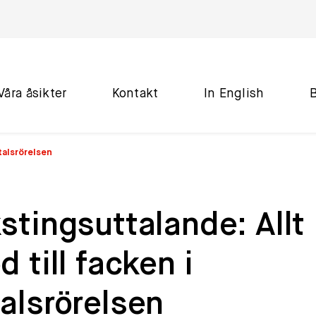
Våra åsikter
Kontakt
In English
vtalsrörelsen
stingsuttalande: Allt
d till facken i
alsrörelsen