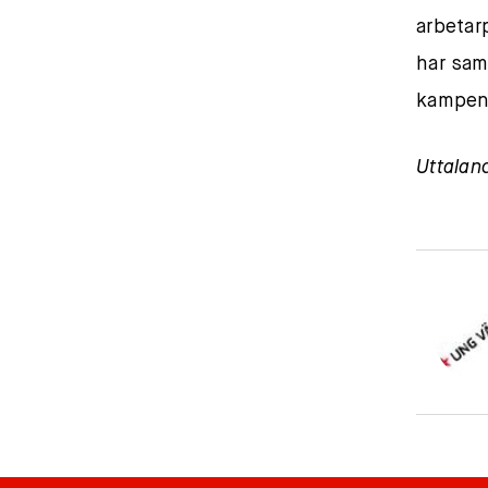
arbeta
har sam
kampen 
Uttalan