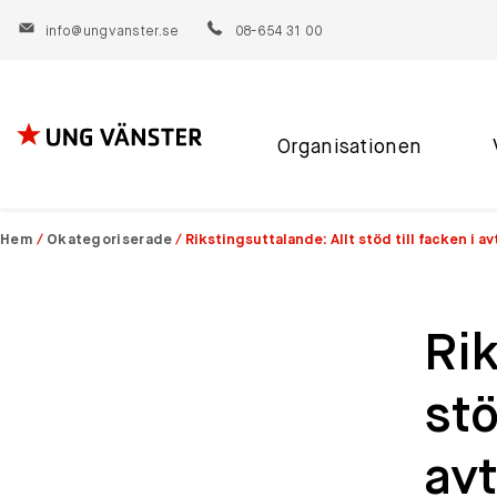
info@ungvanster.se
08-654 31 00
Organisationen
Hoppa
till
innehåll
Hem
/
Okategoriserade
/
Rikstingsuttalande: Allt stöd till facken i a
Rik
stö
avt