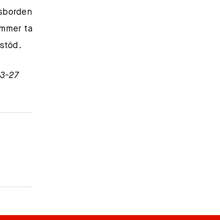
sborden
ommer ta
 stöd.
03-27