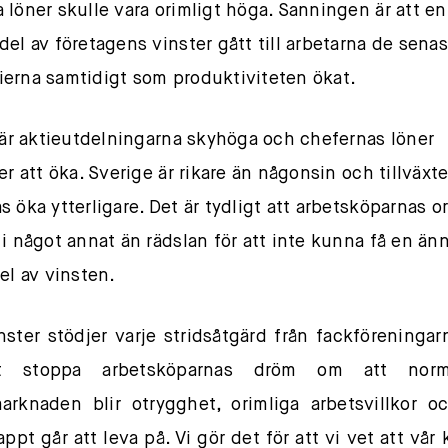
 löner skulle vara orimligt höga. Sanningen är att en 
del av företagens vinster gått till arbetarna de sena
erna samtidigt som produktiviteten ökat.
t är aktieutdelningarna skyhöga och chefernas löner
er att öka. Sverige är rikare än någonsin och tillväxt
s öka ytterligare. Det är tydligt att arbetsköparnas or
 i något annat än rädslan för att inte kunna få en än
del av vinsten.
ster stödjer varje stridsåtgärd från fackföreningar
tt stoppa arbetsköparnas dröm om att nor
arknaden blir otrygghet, orimliga arbetsvillkor o
ppt går att leva på. Vi gör det för att vi vet att vår