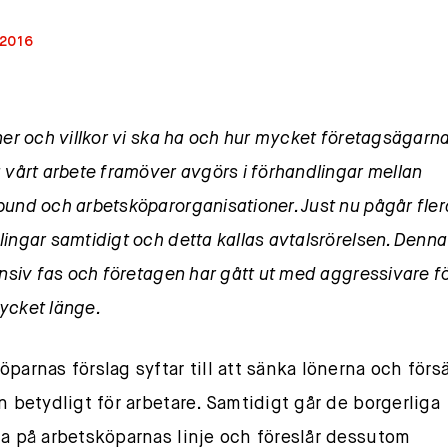
 2016
ner och villkor vi ska ha och hur mycket företagsägarn
å vårt arbete framöver avgörs i förhandlingar mellan
bund och arbetsköparorganisationer. Just nu pågår fler
ingar samtidigt och detta kallas avtalsrörelsen. Denna
ensiv fas och företagen har gått ut med aggressivare f
ycket länge.
öparnas förslag syftar till att sänka lönerna och förs
en betydligt för arbetare. Samtidigt går de borgerliga
na på arbetsköparnas linje och föreslår dessutom