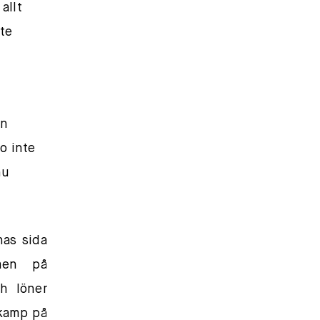
allt
ste
en
o inte
nu
nas sida
men på
ch löner
 kamp på