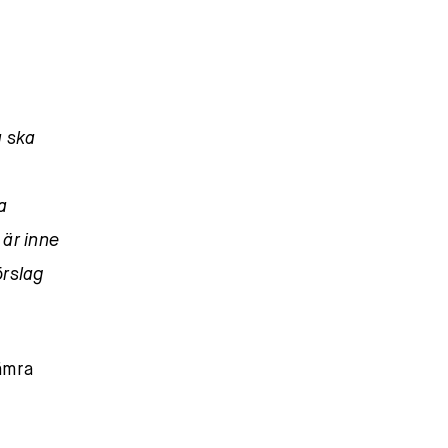
a ska
a
 är inne
örslag
ämra