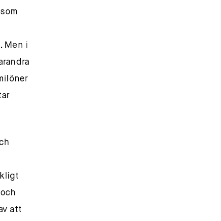
e som
. Men i
arandra
milöner
tar
och
kligt
 och
av att