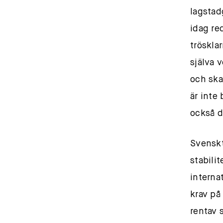
lagstad
idag re
tröskla
själva 
och ska
är inte
också d
Svenskt
stabili
interna
krav på
rentav 