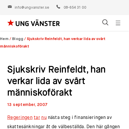
info@ungvanster.se
08-654 31 00
Öppn
Hoppa
navig
till
Hem
/
Blogg
/
Sjukskriv Reinfeldt, han verkar lida av svårt
innehåll
människoförakt
Sjukskriv Reinfeldt, han
verkar lida av svårt
människoförakt
13 september, 2007
Regeringen
tar
nu
nästa steg i finansieringen av
skattesänkningar åt de välbeställda. Den här gången