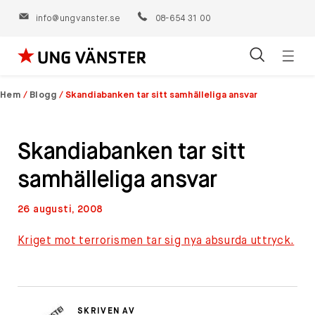
info@ungvanster.se
08-654 31 00
Öppn
Hoppa
navig
till
Hem
/
Blogg
/
Skandiabanken tar sitt samhälleliga ansvar
innehåll
Skandiabanken tar sitt
samhälleliga ansvar
26 augusti, 2008
Kriget mot terrorismen
tar sig nya absurda uttryck.
SKRIVEN AV