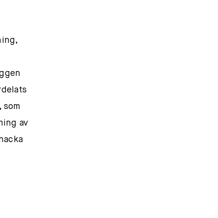
ning,
oggen
rdelats
, som
ning av
Snacka