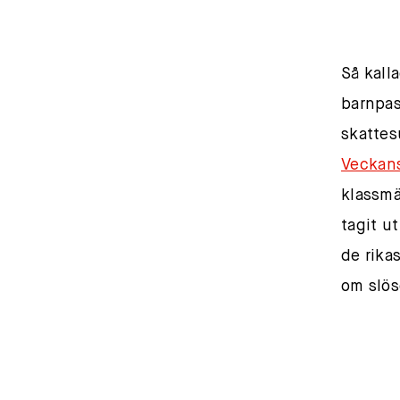
Så kall
barnpas
skattes
Veckans
klassmä
tagit u
de rika
om slös