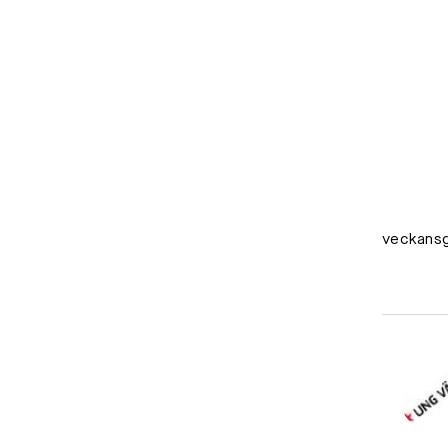
veckansg