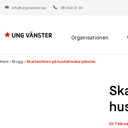
info@ungvanster.se
08-654 31 00
Organisationen
Hoppa
till
innehåll
Hem
/
Blogg
/
Skatteslöseri på hushållsnära tjänster
Ska
hus
23 februa