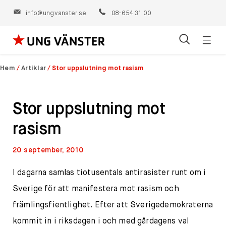
info@ungvanster.se
08-654 31 00
Öppn
Hoppa
navig
till
Hem
/
Artiklar
/
Stor uppslutning mot rasism
innehåll
Stor uppslutning mot
rasism
20 september, 2010
I dagarna samlas tiotusentals antirasister runt om i
Sverige för att manifestera mot rasism och
främlingsfientlighet. Efter att Sverigedemokraterna
kommit in i riksdagen i och med gårdagens val