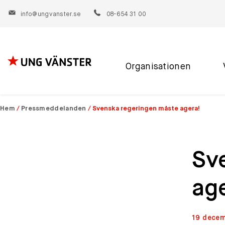
info@ungvanster.se
08-654 31 00
Organisationen
Hoppa
till
innehåll
Hem
/
Pressmeddelanden
/
Svenska regeringen måste agera!
Sv
age
19 decem