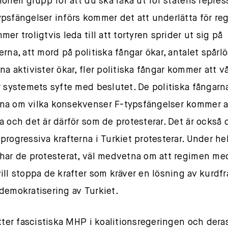
onell grupp för att du ska råka ut för statens repress
psfängelser införs kommer det att underlätta för re
er troligtvis leda till att tortyren sprider ut sig på
erna, att mord på politiska fångar ökar, antalet spårlö
na aktivister ökar, fler politiska fångar kommer att vå
r systemets syfte med beslutet. De politiska fångarna
a om vilka konsekvenser F-typsfängelser kommer a
a och det är därför som de protesterar. Det är också 
progressiva krafterna i Turkiet protesterar. Under he
har de protesterat, väl medvetna om att regimen med
ill stoppa de krafter som kräver en lösning av kurdf
demokratisering av Turkiet.
itter fascistiska MHP i koalitionsregeringen och deras