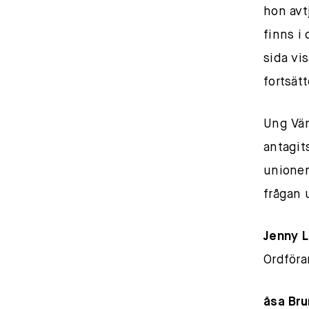
hon avtj
finns i
sida vis
fortsät
Ung Vän
antagit
unionen
frågan 
Jenny L
Ordföra
åsa Bru