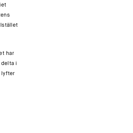
iet
tens
Istället
et har
delta i
lyfter