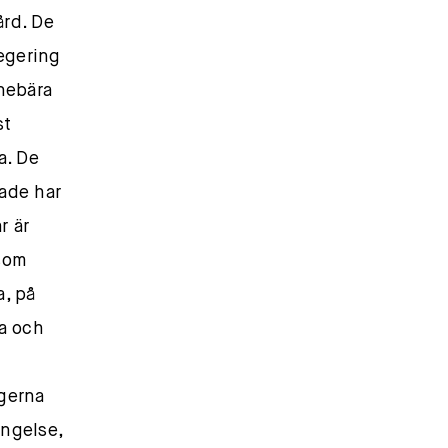
ård. De
regering
nnebära
st
a. De
lade har
r är
 som
a, på
ka och
rgerna
ängelse,