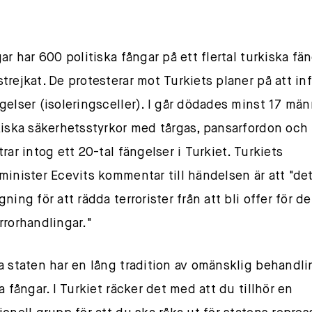
ar har 600 politiska fångar på ett flertal turkiska fä
trejkat. De protesterar mot Turkiets planer på att inf
gelser (isoleringsceller). I går dödades minst 17 män
kiska säkerhetsstyrkor med tårgas, pansarfordon och
rar intog ett 20-tal fängelser i Turkiet. Turkiets
minister Ecevits kommentar till händelsen är att "det
ning för att rädda terrorister från att bli offer för de
rrorhandlingar."
a staten har en lång tradition av omänsklig behandli
a fångar. I Turkiet räcker det med att du tillhör en