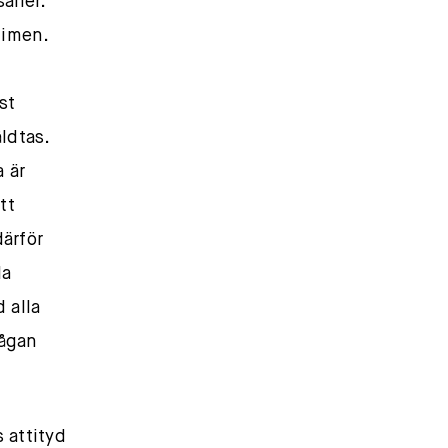
alier.
gimen.
st
ldtas.
 är
tt
därför
la
 alla
rågan
 attityd