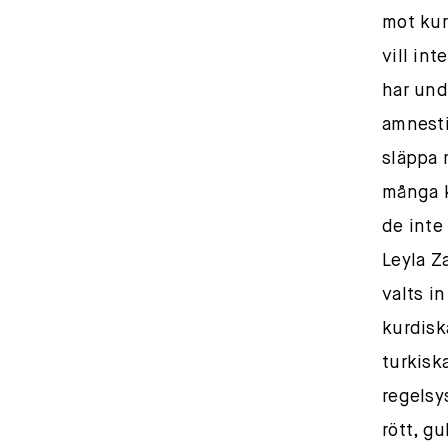
mot kur
vill in
har und
amnesti 
släppa 
många k
de inte 
Leyla Z
valts in
kurdisk
turkisk
regelsy
rött, gu