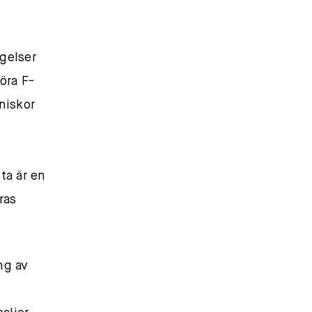
ngelser
öra F-
niskor
ta är en
ras
ng av