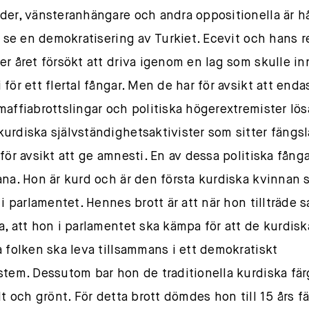
der, vänsteranhängare och andra oppositionella är h
te se en demokratisering av Turkiet. Ecevit och hans 
er året försökt att driva igenom en lag som skulle i
för ett flertal fångar. Men de har för avsikt att enda
maffiabrottslingar och politiska högerextremister lös
urdiska självständighetsaktivister som sitter fängs
för avsikt att ge amnesti. En av dessa politiska fånga
ana. Hon är kurd och är den första kurdiska kvinnan
 i parlamentet. Hennes brott är att när hon tillträde s
a, att hon i parlamentet ska kämpa för att de kurdis
a folken ska leva tillsammans i ett demokratiskt
stem. Dessutom bar hon de traditionella kurdiska fä
lt och grönt. För detta brott dömdes hon till 15 års f