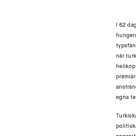
I 62 dag
hungers
typsfän
när tur
helikopt
premiär
ansträng
egna te
Turkisk
politisk