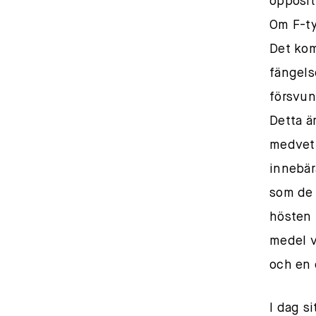
oppositi
Om F-ty
Det komm
fängels
försvun
Detta ä
medvetn
innebär
som de 
hösten 
medel v
och en 
I dag s