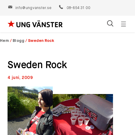
info@ungvanster.se
08-654 31 00
Öppn
Hoppa
navig
till
Hem
/
Blogg
/
Sweden Rock
innehåll
Sweden Rock
4 juni, 2009