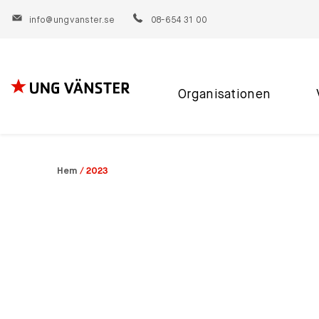
info@ungvanster.se
08-654 31 00
Organisationen
Hoppa
till
innehåll
Hem
/
2023