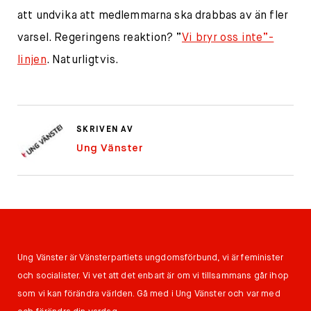
att undvika att medlemmarna ska drabbas av än fler
varsel. Regeringens reaktion? ”
Vi bryr oss inte”-
linjen
. Naturligtvis.
SKRIVEN AV
Ung Vänster
Ung Vänster är Vänsterpartiets ungdomsförbund, vi är feminister
och socialister. Vi vet att det enbart är om vi tillsammans går ihop
som vi kan förändra världen. Gå med i Ung Vänster och var med