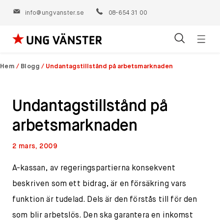
info@ungvanster.se
08-654 31 00
Öppn
Hoppa
navig
till
Hem
/
Blogg
/
Undantagstillstånd på arbetsmarknaden
innehåll
Undantagstillstånd på
arbetsmarknaden
2 mars, 2009
A-kassan, av regeringspartierna konsekvent
beskriven som ett bidrag, är en försäkring vars
funktion är tudelad. Dels är den förstås till för den
som blir arbetslös. Den ska garantera en inkomst