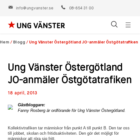
info@ungvanster.se
08-654 31 00
Öppn
Hoppa
navig
till
Hem
/
Blogg
/
Ung Vänster Östergötland JO-anmäler Östgötatrafiken
innehåll
Ung Vänster Östergötland
JO-anmäler Östgötatrafiken
18 april, 2013
Gästbloggare:
Fanny Rosberg är ordförande för Ung Vänster Östergötland.
Kollektivtrafiken tar människor från punkt A till punkt B. Den tar oss
till jobbet, skolan och fritidsaktiviteten. Den gör det möjligt för
människor att röra sig fritt.