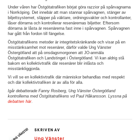
Under våren har Östgötatrafiken börjat göra razzior på spårvagnarna
i Norrköping. Det innebär att man stannar spårvagnen, stänger av
biljettsystemet, släpper på väktare, ordningsvakter och kontrollanter,
låser dörrarna och kontrollerar resenärernas biljetter. Eftersom
dörrarna är låsta är resenärerna fast inne i spårvagnen. Spårvagnen
har gått från fordon till fängelse.
Östgötatrafikens metoder är integritetskränkande och visar på en
misstänksamhet mot resenärer, därför valde Ung Vänster
Östergötland att på onsdagsmorgonen att JO-anmäla
Östgötatrafiken och Landstinget i Östergötland. Vi kan aldrig stå
bakom en kollektivtrafik där resenärer blir inlåsta och
misstänkliggjorda.
Vi vill se en kollektivtrafik där människor behandlas med respekt
och där kollektivtrafiken är av alla för alla.
Igår debatterade Fanny Rosberg, Ung Vänster Östergötland
kontrollerna med Östgötatrafikens vd Paul Håkansson. Lyssna på
debatten här
.
SKRIVEN AV
Ung Vänster