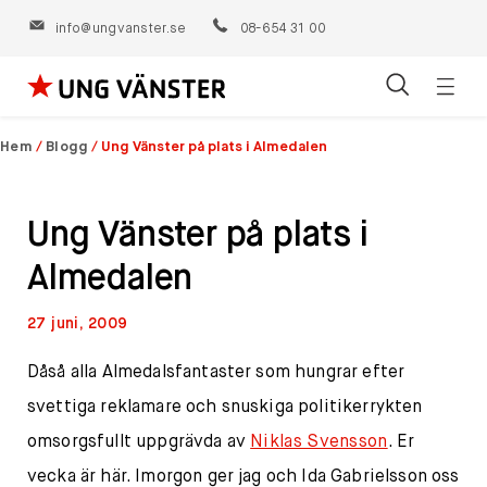
info@ungvanster.se
08-654 31 00
Öppn
Hoppa
navig
till
Hem
/
Blogg
/
Ung Vänster på plats i Almedalen
innehåll
Ung Vänster på plats i
Almedalen
27 juni, 2009
Dåså alla Almedalsfantaster som hungrar efter
svettiga reklamare och snuskiga politikerrykten
omsorgsfullt uppgrävda av
Niklas Svensson
. Er
vecka är här. Imorgon ger jag och Ida Gabrielsson oss