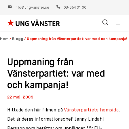
info@ungvanster.se
08-654 31 00
Öppn
Hoppa
navig
till
Hem
/
Blogg
/
Uppmaning från Vänsterpartiet: var med och kampanja!
innehåll
Uppmaning från
Vänsterpartiet: var med
och kampanja!
22 maj, 2009
Hittade den här filmen på
Vänsterpartiets hemsida
.
Det är deras informationschef Jenny Lindahl
Persson som berättar om upplägget för EU-