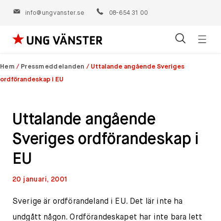
info@ungvanster.se
08-654 31 00
Öppn
Hoppa
navig
till
Hem
/
Pressmeddelanden
/
Uttalande angående Sveriges
innehåll
ordförandeskap i EU
Uttalande angående
Sveriges ordförandeskap i
EU
20 januari, 2001
Sverige är ordförandeland i EU. Det lär inte ha
undgått någon. Ordförandeskapet har inte bara lett