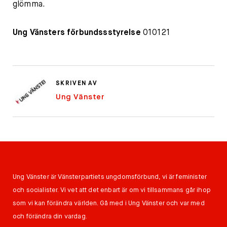
glömma.
Ung Vänsters förbundssstyrelse
010121
SKRIVEN AV
Ung Vänster
Ung Vänster är Vänsterpartiets ungdomsförbund, vi är feminister
och socialister. Vi vet att det enbart är om vi tillsammans går ihop
som vi kan förändra världen. Gå med i Ung Vänster och var med
och förändra din vardag.