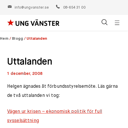
info@ungvanster.se
08-654 31 00
Öppn
Hoppa
navig
till
Hem
/
Blogg
/
Uttalanden
innehåll
Uttalanden
1 december, 2008
Helgen ägnades åt förbundsstyrelsemöte. Läs gärna
de två uttalanden vi tog:
Vägen ur krisen – ekonomisk politik för full
sysselsättning