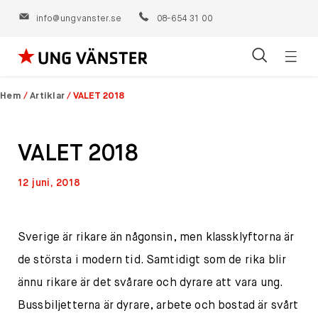
info@ungvanster.se
08-654 31 00
Öppn
Hoppa
navig
till
Hem
/
Artiklar
/
VALET 2018
innehåll
VALET 2018
12 juni, 2018
Sverige är rikare än någonsin, men klassklyftorna är
de största i modern tid. Samtidigt som de rika blir
ännu rikare är det svårare och dyrare att vara ung.
Bussbiljetterna är dyrare, arbete och bostad är svårt