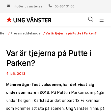
info@ungvanster.se
08-654 31 00
Öppn
Hoppa
navig
till
Hem
/
Pressmeddelanden
/
Var är tjejerna på Putte i Parken?
innehåll
Var är tjejerna på Putte i
Parken?
4 juli, 2013
Männen äger festivalscenen, har det visat sig
under sommaren 2013
. På Putte i Parken som pågår
under helgen i Karlstad är det enbart 12 % kvinnor
som kommer att stå på scenen. Ung Vänster finns på