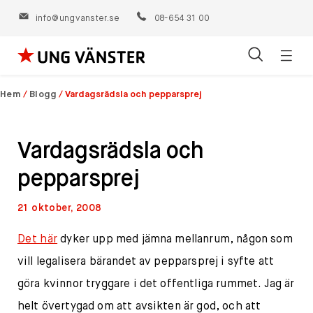
info@ungvanster.se
08-654 31 00
Öppn
Hoppa
navig
till
Hem
/
Blogg
/
Vardagsrädsla och pepparsprej
innehåll
Vardagsrädsla och
pepparsprej
21 oktober, 2008
Det här
dyker upp med jämna mellanrum, någon som
vill legalisera bärandet av pepparsprej i syfte att
göra kvinnor tryggare i det offentliga rummet. Jag är
helt övertygad om att avsikten är god, och att