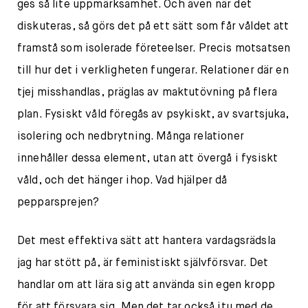
ges så lite uppmärksamhet. Och även när det
diskuteras, så görs det på ett sätt som får våldet att
framstå som isolerade företeelser. Precis motsatsen
till hur det i verkligheten fungerar. Relationer där en
tjej misshandlas, präglas av maktutövning på flera
plan. Fysiskt våld föregås av psykiskt, av svartsjuka,
isolering och nedbrytning. Många relationer
innehåller dessa element, utan att övergå i fysiskt
våld, och det hänger ihop. Vad hjälper då
pepparsprejen?
Det mest effektiva sätt att hantera vardagsrädsla
jag har stött på, är feministiskt självförsvar. Det
handlar om att lära sig att använda sin egen kropp
för att försvara sig. Men det tar också itu med de