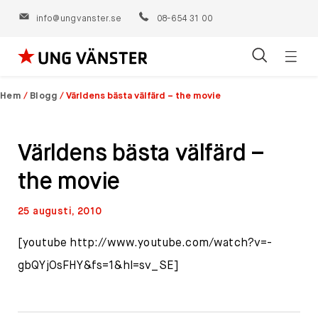
info@ungvanster.se
08-654 31 00
Öppn
Hoppa
navig
till
Hem
/
Blogg
/
Världens bästa välfärd – the movie
innehåll
Världens bästa välfärd –
the movie
25 augusti, 2010
[youtube http://www.youtube.com/watch?v=-
gbQYjOsFHY&fs=1&hl=sv_SE]