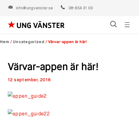
info@ungvanster.se
08-654 31 00
Öppn
Hoppa
navig
till
Hem
/
Uncategorized
/
Värvar-appen är här!
innehåll
Värvar-appen är här!
12 september, 2016