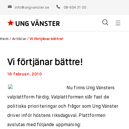
info@ungvanster.se
08-654 31 00
Öppn
Hoppa
navig
till
Hem
/
Artiklar
/
Vi förtjänar bättre!
innehåll
Vi förtjänar bättre!
16 februari, 2010
Nu finns Ung Vänsters
valplattform färdig. Valplattformen slår fast de
politiska prioriteringar och frågor som Ung Vänster
driver inför höstens riksdagsval. Plattformen
avslutas med följande uppmaning: