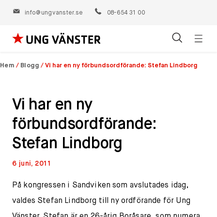
info@ungvanster.se
08-654 31 00
Öppn
Hoppa
navig
till
Hem
/
Blogg
/
Vi har en ny förbundsordförande: Stefan Lindborg
innehåll
Vi har en ny
förbundsordförande:
Stefan Lindborg
6 juni, 2011
På kongressen i Sandviken som avslutades idag,
valdes Stefan Lindborg till ny ordförande för Ung
Vänster. Stefan är en 26-årig Boråsare, som numera