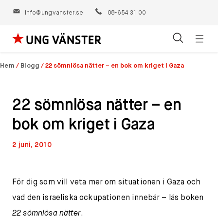
info@ungvanster.se
08-654 31 00
Öppn
Hoppa
navig
till
Hem
/
Blogg
/
22 sömnlösa nätter – en bok om kriget i Gaza
innehåll
22 sömnlösa nätter – en
bok om kriget i Gaza
2 juni, 2010
För dig som vill veta mer om situationen i Gaza och
vad den israeliska ockupationen innebär – läs boken
22 sömnlösa nätter
.