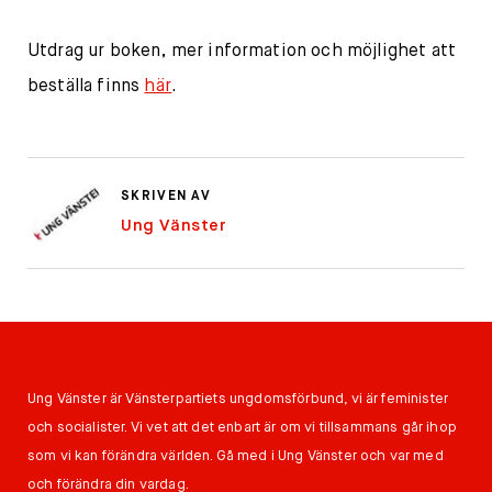
Utdrag ur boken, mer information och möjlighet att
beställa finns
här
.
SKRIVEN AV
Ung Vänster
Ung Vänster är Vänsterpartiets ungdomsförbund, vi är feminister
och socialister. Vi vet att det enbart är om vi tillsammans går ihop
som vi kan förändra världen. Gå med i Ung Vänster och var med
och förändra din vardag.