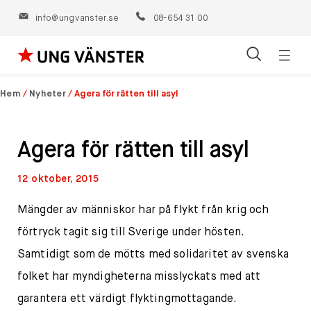
info@ungvanster.se
08-654 31 00
Öppn
Hoppa
navig
till
Hem
/
Nyheter
/
Agera för rätten till asyl
innehåll
Agera för rätten till asyl
12 oktober, 2015
Mängder av människor har på flykt från krig och
förtryck tagit sig till Sverige under hösten.
Samtidigt som de mötts med solidaritet av svenska
folket har myndigheterna misslyckats med att
garantera ett värdigt flyktingmottagande.