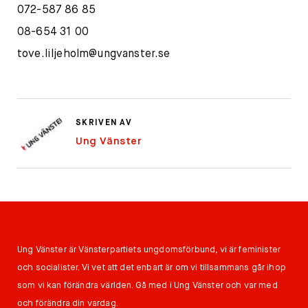
072-587 86 85
08-654 31 00
tove.liljeholm@ungvanster.se
SKRIVEN AV
Ung Vänster
Ung Vänster är Vänsterpartiets ungdomsförbund, vi är feminister
och socialister. Vi vet att det enbart är om vi tillsammans går ihop
som vi kan förändra världen. Gå med i Ung Vänster och var med
och förändra din vardag.