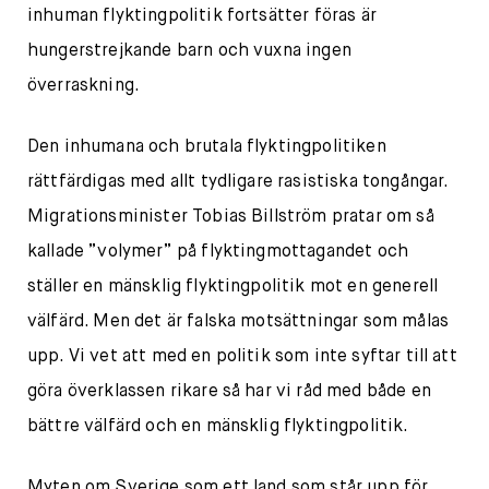
inhuman flyktingpolitik fortsätter föras är
hungerstrejkande barn och vuxna ingen
överraskning.
Den inhumana och brutala flyktingpolitiken
rättfärdigas med allt tydligare rasistiska tongångar.
Migrationsminister Tobias Billström pratar om så
kallade ”volymer” på flyktingmottagandet och
ställer en mänsklig flyktingpolitik mot en generell
välfärd. Men det är falska motsättningar som målas
upp. Vi vet att med en politik som inte syftar till att
göra överklassen rikare så har vi råd med både en
bättre välfärd och en mänsklig flyktingpolitik.
Myten om Sverige som ett land som står upp för