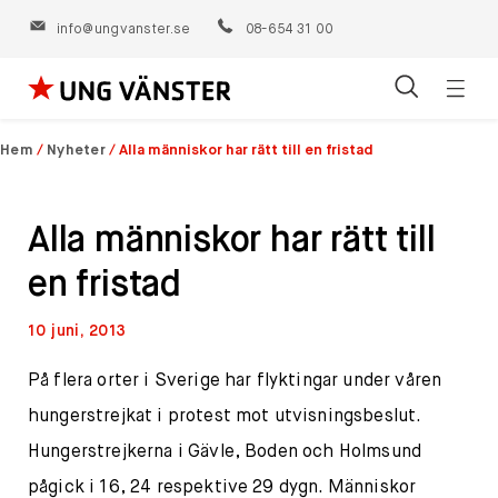
info@ungvanster.se
08-654 31 00
Öppn
Hoppa
navig
till
Hem
/
Nyheter
/
Alla människor har rätt till en fristad
innehåll
Alla människor har rätt till
en fristad
10 juni, 2013
På flera orter i Sverige har flyktingar under våren
hungerstrejkat i protest mot utvisningsbeslut.
Hungerstrejkerna i Gävle, Boden och Holmsund
pågick i 16, 24 respektive 29 dygn. Människor