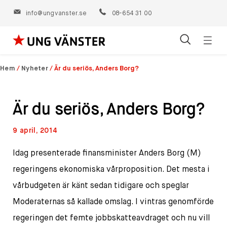
info@ungvanster.se
08-654 31 00
Öppn
Hoppa
navig
till
Hem
/
Nyheter
/
Är du seriös, Anders Borg?
innehåll
Är du seriös, Anders Borg?
9 april, 2014
Idag presenterade finansminister Anders Borg (M)
regeringens ekonomiska vårproposition. Det mesta i
vårbudgeten är känt sedan tidigare och speglar
Moderaternas så kallade omslag. I vintras genomförde
regeringen det femte jobbskatteavdraget och nu vill