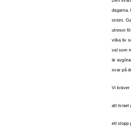
Den svåra
dagarna. 
ström. Gaz
utresor f
vilka liv 
val som m
är avgöra
svar på d
Vi kräver
att Israe
ett stopp