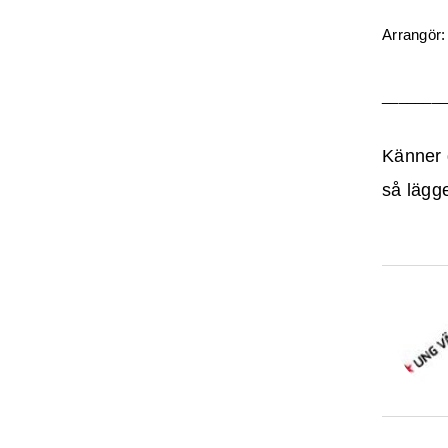
Arrangör
_______
Känner 
så lägge