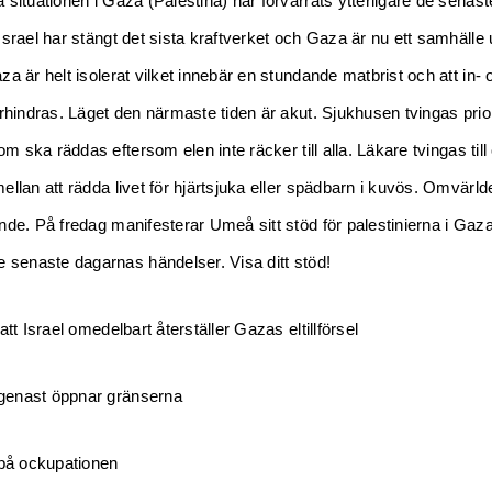
 situationen i Gaza (Palestina) har förvärrats ytterligare de senast
Israel har stängt det sista kraftverket och Gaza är nu ett samhälle 
a är helt isolerat vilket innebär en stundande matbrist och att in- 
örhindras. Läget den närmaste tiden är akut. Sjukhusen tvingas prior
som ska räddas eftersom elen inte räcker till alla. Läkare tvingas till
ellan att rädda livet för hjärtsjuka eller spädbarn i kuvös. Omvärl
nde. På fredag manifesterar Umeå sitt stöd för palestinierna i Gaz
e senaste dagarnas händelser. Visa ditt stöd!
att Israel omedelbart återställer Gazas eltillförsel
l genast öppnar gränserna
 på ockupationen