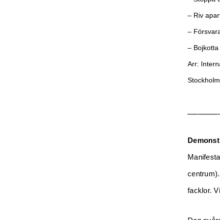
– Riv apa
– Försvara
– Bojkotta 
Arr: Inter
Stockholm 
______
Demonst
Manifesta
centrum).
facklor. 