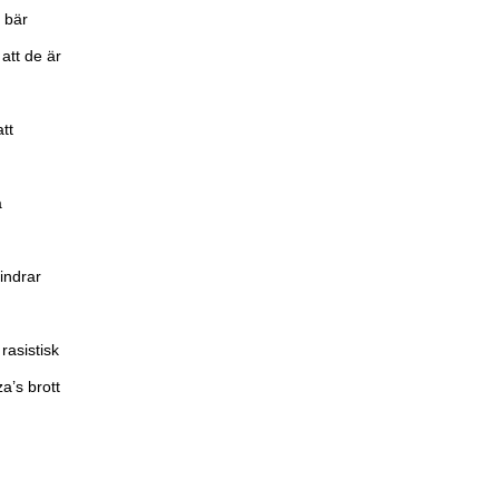
 bär
 att de är
tt
a
indrar
rasistisk
a’s brott