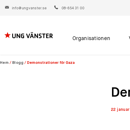
info@ungvanster.se
08-654 31 00
Organisationen
Hoppa
till
innehåll
Hem
/
Blogg
/
Demonstrationer för Gaza
De
22 januar