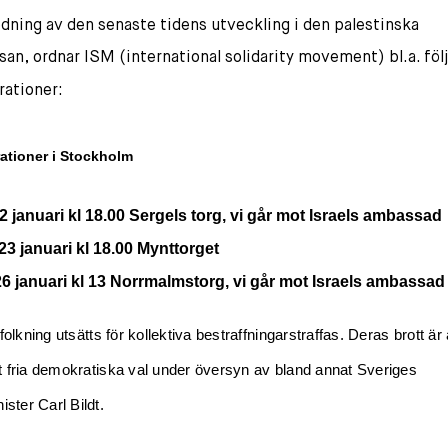
dning av den senaste tidens utveckling i den palestinska
an, ordnar ISM (international solidarity movement) bl.a. föl
ationer:
ation
er i Stockholm
2 januari kl 18
.00
Sergels torg, vi går mot Israels ambassad
3 januari kl 18.00
Mynttorget
6 januari kl
13 Norrmalmstorg, vi går mot Israels ambassad
efolkning
utsätts för kollektiva bestraffningar
straffas
.
D
eras brott är 
 fria demokratiska val under översyn av bland annat Sveriges
ister Carl Bildt.