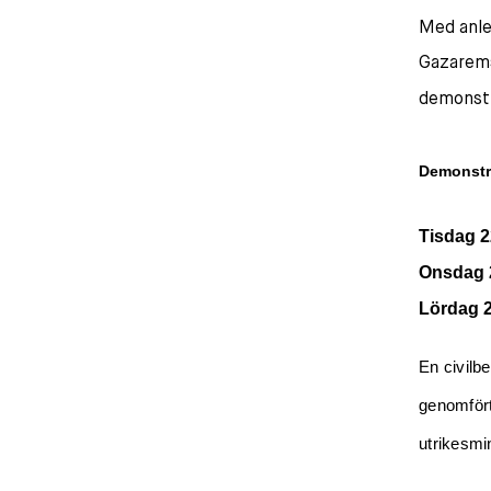
Med anle
Gazarems
demonstr
Demonstr
T
isdag 2
O
nsdag 2
L
ördag 2
En civilb
genomfört
utrikesmin