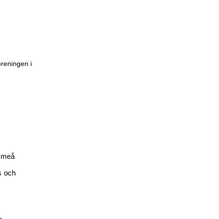
öreningen i
(Umeå
s och