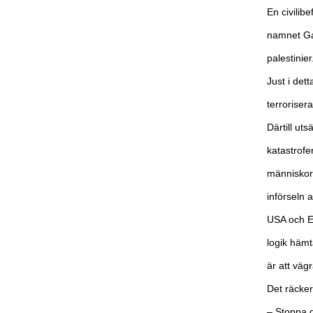
En civilib
namnet Gaz
palestinier
Just i det
terrorisera
Därtill ut
katastrofen
människorä
införseln 
USA och EU
logik hämt
är att väg
Det räcker
– Stoppa d