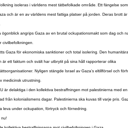
efolkning isoleras i världens mest tätbefolkade område.
Ett fängelse som
a och är en av världens mest fattiga platser på jorden.
Deras brott är
.
ta ögonblick angrips Gaza av en brutal ockupationsmakt som dag och na
r civilbefolkningen.
sätts Gaza för ekonomiska sanktioner och total isolering. Den humanitär
 är ett faktum och svält har utbrytit på sina håll rapporterar olika
ttsorganisationer. Nyligen stängde Israel av Gaza’s eltillförsel och förh
av medicinsk utrustning.
 är delaktiga i den kollektiva bestraffningen mot palestinierna med en 
ad från kolonialismens dagar. Palestinierna ska kuvas till varje pris.
Gaz
ra leva under ockupation, förtryck och förnedring.
 nu!
e kollektiva bestraffningarna mot civilbefolkningen i Gaza.