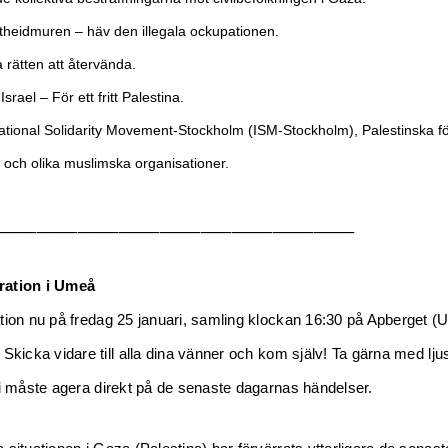
rtheidmuren – h
äv den illegala ockupationen.
 rätten att återvända.
Israel – För ett fritt Palestina.
national Solidarity Movement-Stockholm (ISM-Stockholm), Palestinska f
och olika muslimska organisationer.
___________________________________
ration
i Umeå
tion nu på fredag 25 januari, samling klockan 16:30 på Apberget 
 Skicka vidare till alla dina vänner och kom själv! Ta gärna med lju
Vi måste agera direkt på de senaste dagarnas händelser.