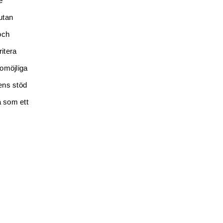
e
utan
och
itera
 omöjliga
dens stöd
a som ett