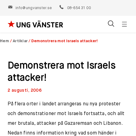
info@ungvanster.se
08-654 31 00
Öppn
Hoppa
navig
till
Hem
/
Artiklar
/
Demonstrera mot Israels attacker!
innehåll
Demonstrera mot Israels
attacker!
2 augusti, 2006
På flera orter i landet arrangeras nu nya protester
och demonstrationer mot Israels fortsatta, och allt
mer brutala, attacker på Gazaremsan och Libanon.
Nedan finns information kring vad som händer i