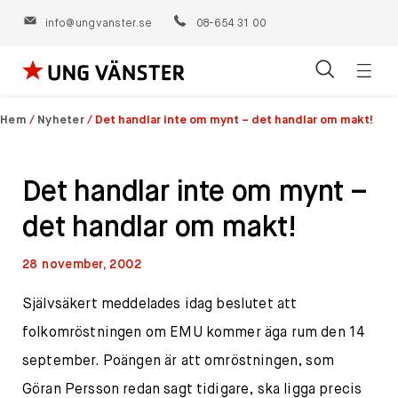
info@ungvanster.se
08-654 31 00
Öppn
Hoppa
navig
till
Hem
/
Nyheter
/
Det handlar inte om mynt – det handlar om makt!
innehåll
Det handlar inte om mynt –
det handlar om makt!
28 november, 2002
Självsäkert meddelades idag beslutet att
folkomröstningen om EMU kommer äga rum den 14
september. Poängen är att omröstningen, som
Göran Persson redan sagt tidigare, ska ligga precis