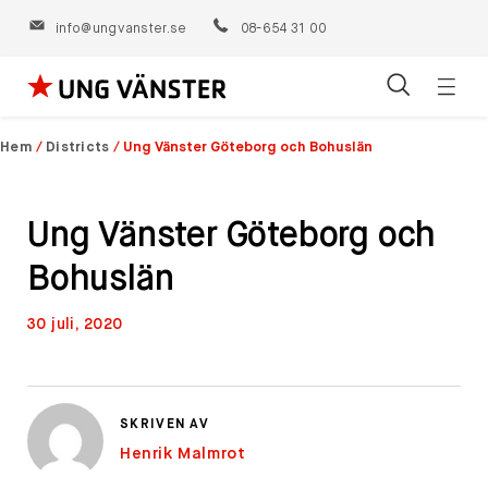
info@ungvanster.se
08-654 31 00
Öppn
Hoppa
navig
till
Hem
/
Districts
/
Ung Vänster Göteborg och Bohuslän
innehåll
Ung Vänster Göteborg och
Bohuslän
30 juli, 2020
SKRIVEN AV
Henrik Malmrot