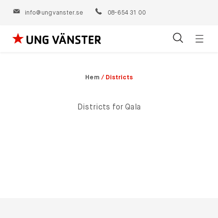
info@ungvanster.se
08-654 31 00
Öppn
Hoppa
navig
till
innehåll
Hem
/
Districts
Districts for Qala