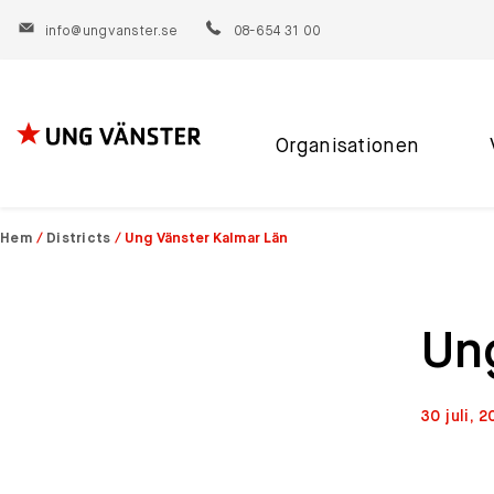
info@ungvanster.se
08-654 31 00
Organisationen
Hoppa
till
innehåll
Hem
/
Districts
/
Ung Vänster Kalmar Län
Un
30 juli, 