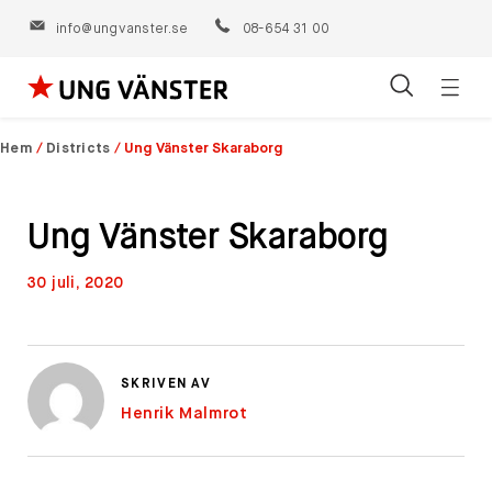
info@ungvanster.se
08-654 31 00
Öppn
Hoppa
navig
till
Hem
/
Districts
/
Ung Vänster Skaraborg
innehåll
Ung Vänster Skaraborg
30 juli, 2020
SKRIVEN AV
Henrik Malmrot