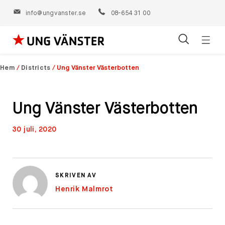
info@ungvanster.se
08-654 31 00
Öppn
Hoppa
navig
till
Hem
/
Districts
/
Ung Vänster Västerbotten
innehåll
Ung Vänster Västerbotten
30 juli, 2020
SKRIVEN AV
Henrik Malmrot