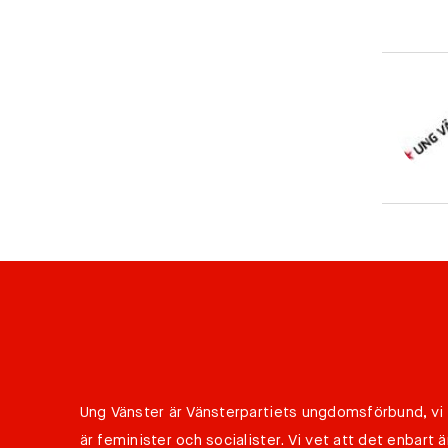
Ung Vänster är Vänsterpartiets ungdomsförbund, vi
är feminister och socialister. Vi vet att det enbart ä