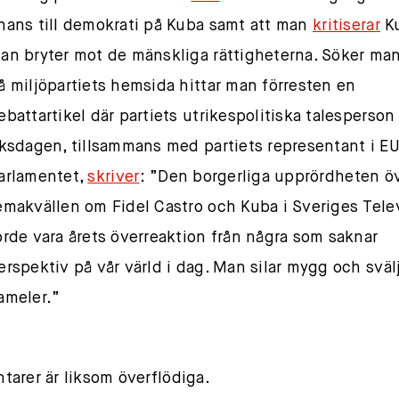
hans till demokrati på Kuba samt att man
kritiserar
Ku
an bryter mot de mänskliga rättigheterna. Söker ma
å miljöpartiets hemsida hittar man förresten en
ebattartikel där partiets utrikespolitiska talesperson 
iksdagen, tillsammans med partiets representant i E
arlamentet,
skriver
: ”Den borgerliga upprördheten ö
emakvällen om Fidel Castro och Kuba i Sveriges Tele
orde vara årets överreaktion från några som saknar
erspektiv på vår värld i dag. Man silar mygg och sväl
ameler.”
arer är liksom överflödiga.