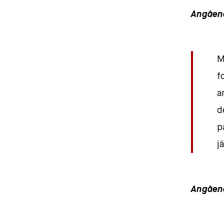
Angåend
M
f
a
d
p
j
Angåend