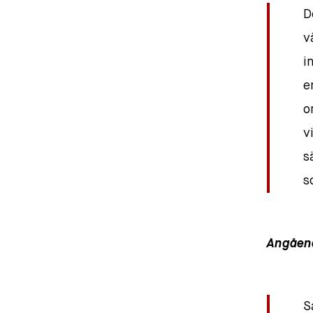
D
v
i
e
o
v
s
s
Angåen
S