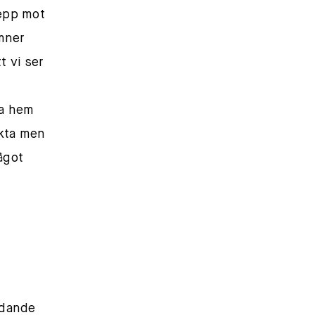
repp mot
mner
t vi ser
ra hem
akta men
ågot
edande