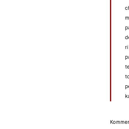
c
m
p
d
r
p
t
t
p
k
Komment