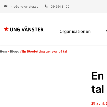
info@ungvanster.se
08-654 31 00
Organisationen
Hoppa
till
innehåll
Hem
/
Blogg
/
En föredetting ger svar på tal
En 
tal
25 april,