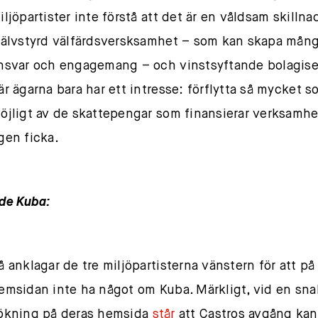
iljöpartister inte förstå att det är en våldsam skillna
jälvstyrd välfärdsversksamhet – som kan skapa mång
nsvar och engagemang – och vinstsyftande bolagise
är ägarna bara har ett intresse: förflytta så mycket 
öjligt av de skattepengar som finansierar verksamhet
gen ficka.
de Kuba:
å anklagar de tre miljöpartisterna vänstern för att på
emsidan inte ha något om Kuba. Märkligt, vid en sn
ökning på deras hemsida
står
att Castros avgång kan