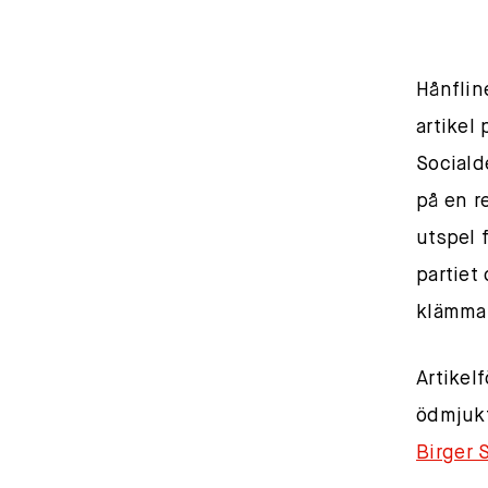
Hånflin
artikel
Sociald
på en r
utspel f
partiet
klämma 
Artikel
ödmjukt
Birger 