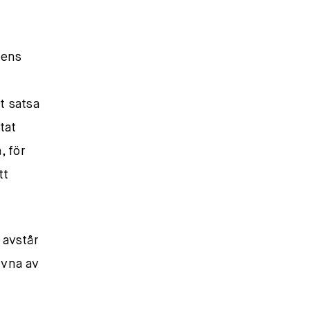
gens
t satsa
tat
, för
tt
 avstår
ivna av