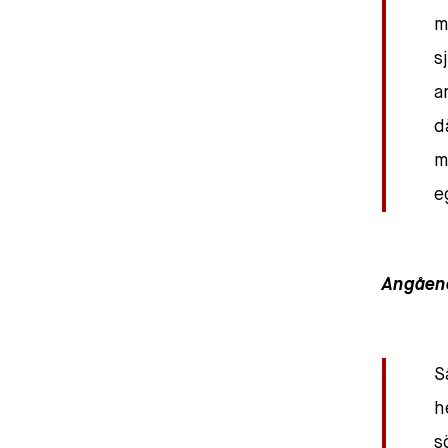
m
s
a
d
m
e
Angåen
S
h
s