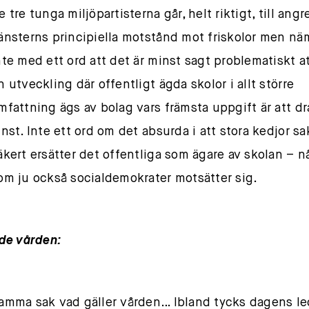
e tre tunga miljöpartisterna går, helt riktigt, till ang
änsterns principiella motstånd mot friskolor men nä
nte med ett ord att det är minst sagt problematiskt at
n utveckling där offentligt ägda skolor i allt större
mfattning ägs av bolag vars främsta uppgift är att d
inst. Inte ett ord om det absurda i att stora kedjor s
äkert ersätter det offentliga som ägare av skolan – n
om ju också socialdemokrater motsätter sig.
de vården:
amma sak vad gäller vården… Ibland tycks dagens l