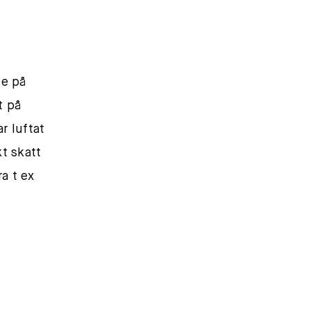
de på
t på
r luftat
kt skatt
a t ex