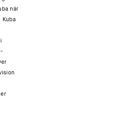
ba när
n Kuba
i
U-
ver
vision
jer