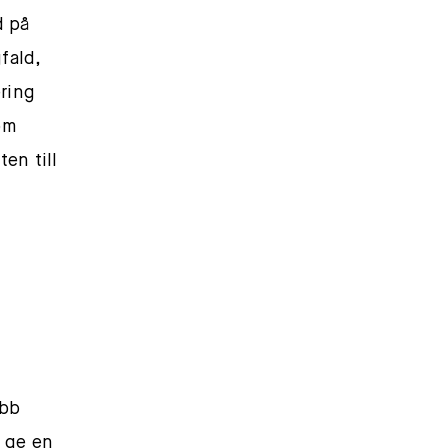
d på
fald,
ring
som
en till
abb
 ge en