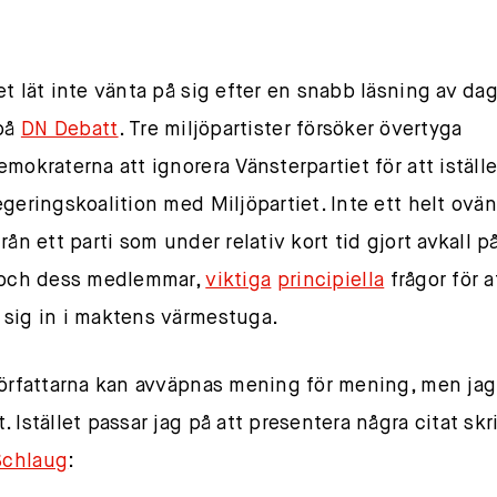
et lät inte vänta på sig efter en snabb läsning av da
 på
DN Debatt
. Tre miljöpartister försöker övertyga
emokraterna att ignorera Vänsterpartiet för att iställe
egeringskoalition med Miljöpartiet. Inte ett helt ovän
rån ett parti som under relativ kort tid gjort avkall på
 och dess medlemmar,
viktiga
principiella
frågor för a
sig in i maktens värmestuga.
författarna kan avväpnas mening för mening, men jag
. Istället passar jag på att presentera några citat skr
Schlaug
: