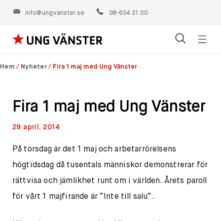
info@ungvanster.se
08-654 31 00
Öppn
Hoppa
navig
till
Hem
/
Nyheter
/
Fira 1 maj med Ung Vänster
innehåll
Fira 1 maj med Ung Vänster
29 april, 2014
På torsdag är det 1 maj och arbetarrörelsens
högtidsdag då tusentals människor demonstrerar för
rättvisa och jämlikhet runt om i världen. Årets paroll
för vårt 1 majfirande är ”Inte till salu”.