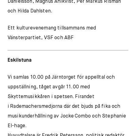
Danielsson, Magnus Ahlkvist, Per Markus Risman
och Hilda Dahlsten.
Ett kulturevenemang tillsammans med
Vänsterpartiet, VSF och ABF
Eskilstuna
Vi samlas 10.00 på Järntorget för appelltal och
uppställning, tåget avgår 11.00 med
Skyttemusikkåren i spetsen. Firandet
i Rademachersmedjorna där det bjuds på fika och
musikunderhållning av Jocke Combo och Stephanie
El-hage.
Huvudtalare är Fredrik Petersson, politisk redaktör