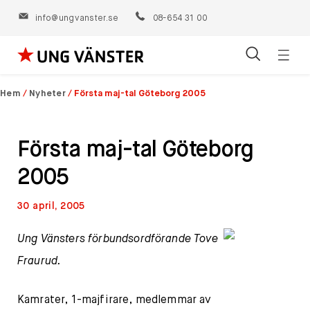
info@ungvanster.se
08-654 31 00
Öppn
Hoppa
navig
till
Hem
/
Nyheter
/
Första maj-tal Göteborg 2005
innehåll
Första maj-tal Göteborg
2005
30 april, 2005
Ung Vänsters förbundsordförande Tove
Fraurud.
Kamrater, 1-majfirare, medlemmar av