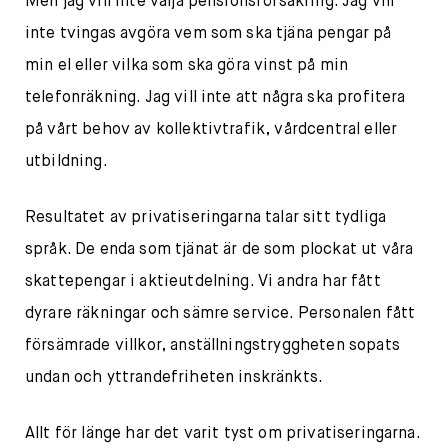
Men jag vill inte välja pensionsförsäkring. Jag vill
inte tvingas avgöra vem som ska tjäna pengar på
min el eller vilka som ska göra vinst på min
telefonräkning. Jag vill inte att några ska profitera
på vårt behov av kollektivtrafik, vårdcentral eller
utbildning.
Resultatet av privatiseringarna talar sitt tydliga
språk. De enda som tjänat är de som plockat ut våra
skattepengar i aktieutdelning. Vi andra har fått
dyrare räkningar och sämre service. Personalen fått
försämrade villkor, anställningstryggheten sopats
undan och yttrandefriheten inskränkts.
Allt för länge har det varit tyst om privatiseringarna.