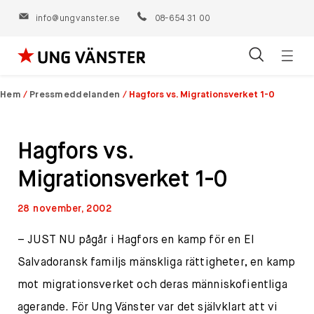
info@ungvanster.se
08-654 31 00
Öppn
Hoppa
navig
till
Hem
/
Pressmeddelanden
/
Hagfors vs. Migrationsverket 1-0
innehåll
Hagfors vs.
Migrationsverket 1-0
28 november, 2002
– JUST NU pågår i Hagfors en kamp för en El
Salvadoransk familjs mänskliga rättigheter, en kamp
mot migrationsverket och deras människofientliga
agerande. För Ung Vänster var det självklart att vi