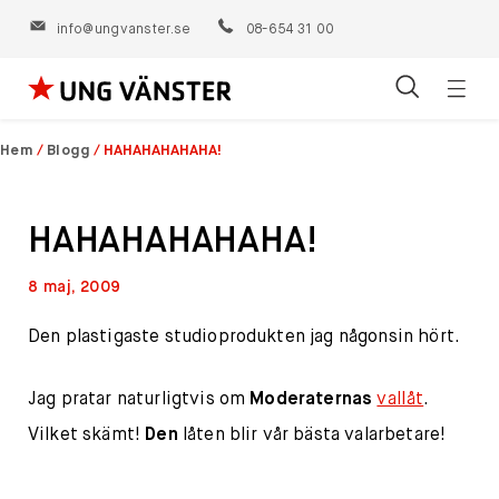
info@ungvanster.se
08-654 31 00
Öppn
Hoppa
navig
till
Hem
/
Blogg
/
HAHAHAHAHAHA!
innehåll
HAHAHAHAHAHA!
8 maj, 2009
Den plastigaste studioprodukten jag någonsin hört.
Jag pratar naturligtvis om
Moderaternas
vallåt
.
Vilket skämt!
Den
låten blir vår bästa valarbetare!