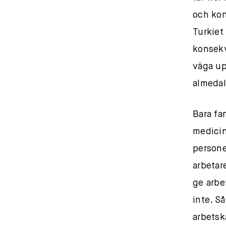
och kon
Turkiet
konsekv
väga up
almedal
Bara fa
medicin
personer
arbetar
ge arbe
inte. Så
arbetsk