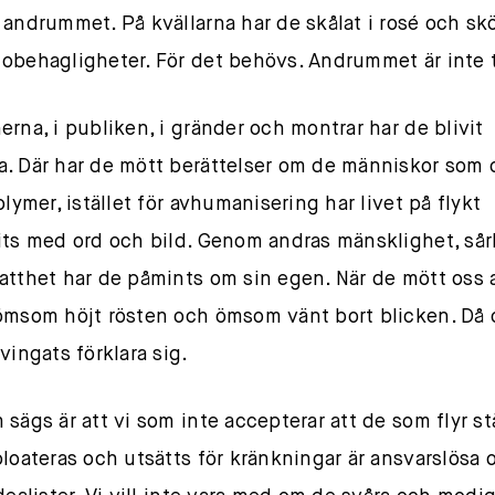
 andrummet. På kvällarna har de skålat i rosé och skö
obehagligheter. För det behövs. Andrummet är inte t
erna, i publiken, i gränder och montrar har de blivit
. Där har de mött berättelser om de människor som 
olymer, istället för avhumanisering har livet på flykt
its med ord och bild. Genom andras mänsklighet, sår
atthet har de påmints om sin egen. När de mött oss 
ömsom höjt rösten och ömsom vänt bort blicken. Då 
vingats förklara sig.
 sägs är att vi som inte accepterar att de som flyr s
ploateras och utsätts för kränkningar är ansvarslösa 