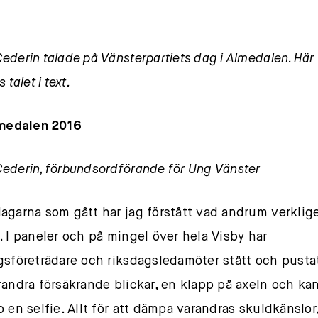
ederin talade på Vänsterpartiets dag i Almedalen. Här
 talet i text.
lmedalen 2016
ederin, förbundsordförande för Ung Vänster
agarna som gått har jag förstått vad andrum verklig
. I paneler och på mingel över hela Visby har
gsföreträdare och riksdagsledamöter stått och pustat
randra försäkrande blickar, en klapp på axeln och ka
 en selfie. Allt för att dämpa varandras skuldkänslor,