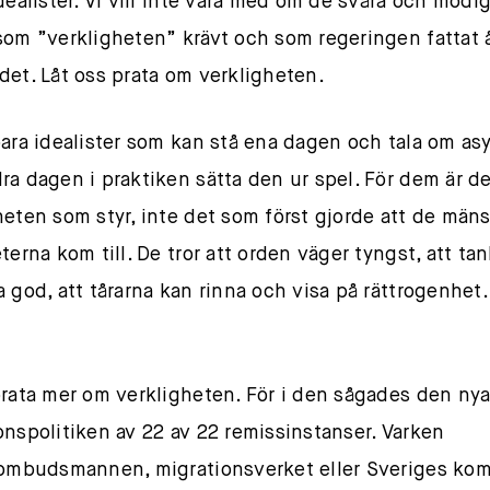
idealister. Vi vill inte vara med om de svåra och modi
som ”verkligheten” krävt och som regeringen fattat å
det. Låt oss prata om verkligheten.
bara idealister som kan stå ena dagen och tala om asy
ra dagen i praktiken sätta den ur spel. För dem är de
heten som styr, inte det som först gjorde att de mäns
terna kom till. De tror att orden väger tyngst, att ta
a god, att tårarna kan rinna och visa på rättrogenhet.
prata mer om verkligheten. För i den sågades den ny
onspolitiken av 22 av 22 remissinstanser. Varken
eombudsmannen, migrationsverket eller Sveriges k