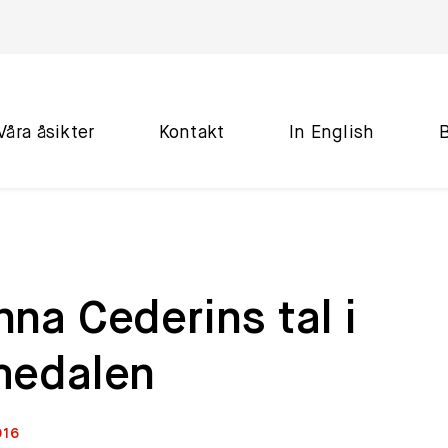
Våra åsikter
Kontakt
In English
na Cederins tal i
medalen
016