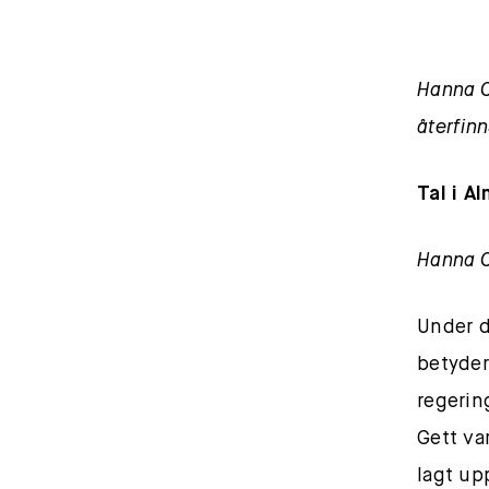
Hanna C
återfinns
Tal i A
Hanna C
Under d
betyder
regerin
Gett va
lagt upp