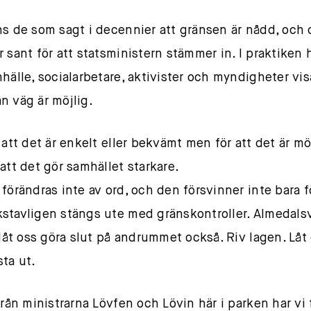
ns de som sagt i decennier att gränsen är nådd, och d
r sant för att statsministern stämmer in. I praktiken 
mhälle, socialarbetare, aktivister och myndigheter vis
n väg är möjlig.
 att det är enkelt eller bekvämt men för att det är mö
 att det gör samhället starkare.
 förändras inte av ord, och den försvinner inte bara f
stavligen stängs ute med gränskontroller. Almedal
, låt oss göra slut på andrummet också. Riv lagen. Lå
sta ut.
från ministrarna Lövfen och Lövin här i parken har vi 