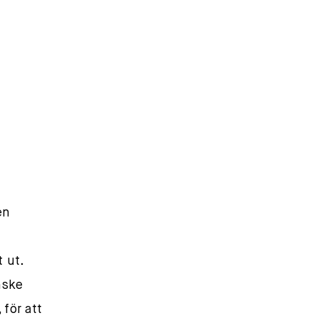
en
 ut.
nske
 för att