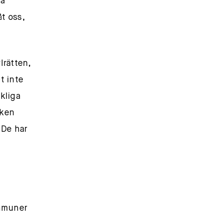
ga
t oss,
lrätten,
t inte
kliga
nken
 De har
a
ommuner