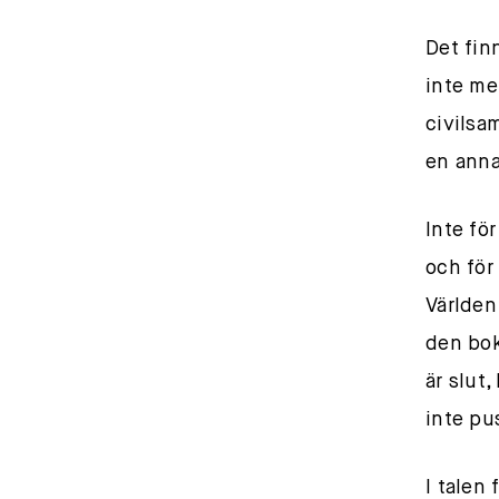
Det fin
inte me
civilsa
en anna
Inte för
och för
Världen
den bok
är slut
inte pu
I talen 