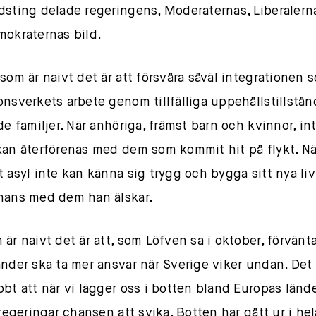
dsting delade regeringens, Moderaternas, Liberalern
mokraternas bild.
 som är naivt det är att försvåra såväl integrationen 
onsverkets arbete genom tillfälliga uppehållstillstå
de familjer. När anhöriga, främst barn och kvinnor, in
kan återförenas med dem som kommit hit på flykt. N
t asyl inte kan känna sig trygg och bygga sitt nya liv
mans med dem han älskar.
är naivt det är att, som Löfven sa i oktober, förvänta
änder ska ta mer ansvar när Sverige viker undan. Det
bbt att när vi lägger oss i botten bland Europas lände
 regeringar chansen att svika. Botten har gått ur i he