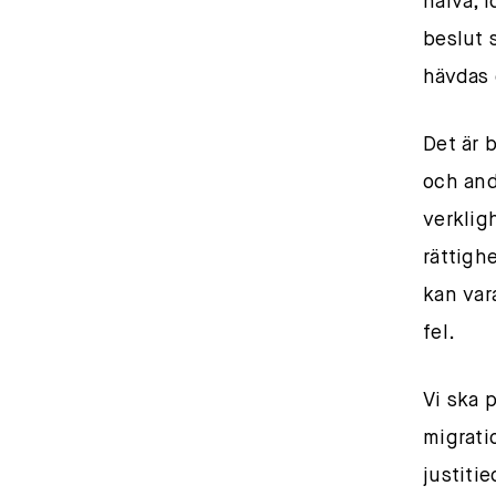
naiva, 
beslut 
hävdas 
Det är 
och and
verklig
rättighe
kan var
fel.
Vi ska 
migrati
justiti