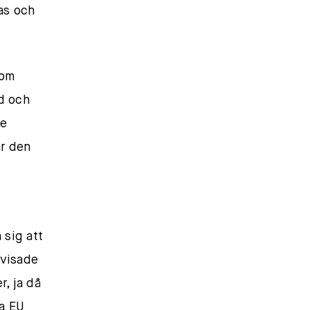
as och
som
nd och
te
är den
 sig att
 visade
r, ja då
la EU