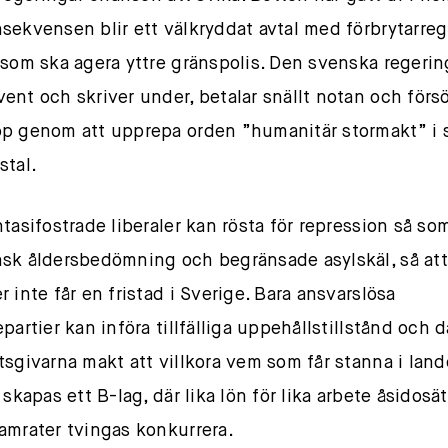
sekvensen blir ett välkryddat avtal med förbrytarreg
 som ska agera yttre gränspolis. Den svenska regerin
ent och skriver under, betalar snällt notan och förs
p genom att upprepa orden ”humanitär stormakt” i 
stal.
ntasifostrade liberaler kan rösta för repression så so
sk åldersbedömning och begränsade asylskäl, så at
 inte får en fristad i Sverige. Bara ansvarslösa
epartier kan införa tillfälliga uppehållstillstånd och
tsgivarna makt att villkora vem som får stanna i lande
 skapas ett B-lag, där lika lön för lika arbete åsidosä
amrater tvingas konkurrera.