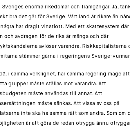
 Sveriges enorma rikedomar och framgångar. Ja, tän
skt bra det går för Sverige. Vårt land är rikare än nån
t några har dragit vinstlott. Med ett skattesystem där
n och avdragen för de rika är många och där
lyktskandalerna avlöser varandra. Riskkapitalisterna 
mitarna stämmer gärna i regeringens Sverige-vurma
å, i samma verklighet, har samma regering mage att
atta grupper måste ställas mot varandra. Att
sbudgeten måste användas till annat. Att
nsersättningen måste sänkas. Att vissa av oss på
latserna inte ska ha samma rätt som andra. Som om 
jligheten är att göra de redan otrygga ännu otrygga