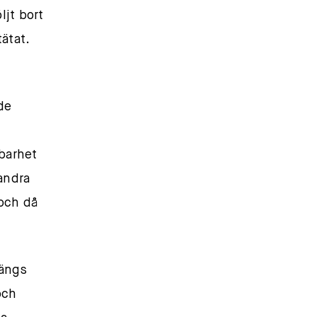
ljt bort
ätat.
de
barhet
andra
och då
tängs
och