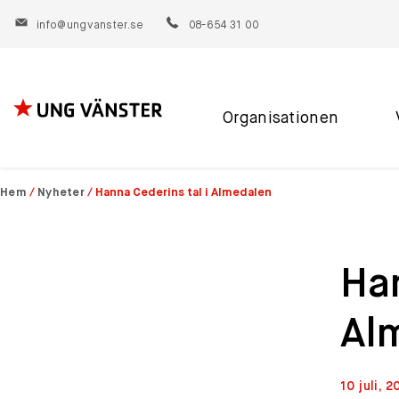
info@ungvanster.se
08-654 31 00
Organisationen
Hoppa
till
innehåll
Hem
/
Nyheter
/
Hanna Cederins tal i Almedalen
Han
Al
10 juli, 2