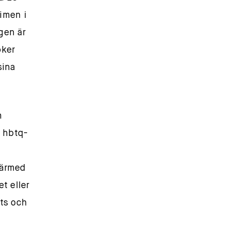
imen i
gen är
öker
sina
m
t hbtq-
 därmed
t eller
tts och