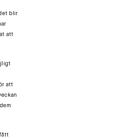
et blir
har
at att
jligt
ör att
sveckan
t dem
fått