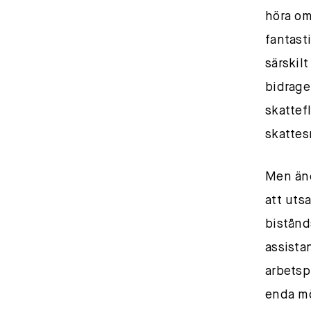
höra om
fantasti
särskil
bidrage
skattef
skattes
Men änd
att uts
bistånd
assista
arbetsp
enda mö