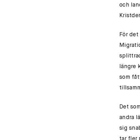
och lan
Kristde
För det
Migrati
splittra
längre 
som fåt
tillsam
Det som 
andra l
sig sna
tar fler