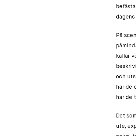
befästa
dagens 
På scen
påminda
kallar v
beskriv
och uts
har de 
har de t
Det som
ute, ex