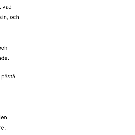
k vad
sin, och
och
nde.
 påstå
den
re.