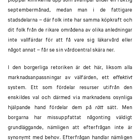
ploppar klinikerna upp som svampar under en fuktig
septembermånad, medan man i de fattigare
stadsdelarna – där folk inte har samma köpkraft och
dit folk från de rikare områdena av olika anledningar
inte vallfärdar för att få vare sig läkarvård eller
något annat – får se sin vårdcentral skära ner.
I den borgerliga retoriken är det här, liksom alla
marknadsanpassningar av välfärden, ett
effektivt
system. Ett som fördelar resurser utifrån den
enskildes val och därmed via marknadens osynliga
hjälpande hand fördelar dem på
rätt
sätt. Men
borgarna har missuppfattat någonting väldigt
grundläggande, nämligen att efterfrågan inte är
synonymt med behov. Efterfrågan handlar nämligen