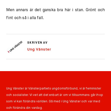
Men annars är det ganska bra här i stan. Grönt och
fint och så i alla fall.
SKRIVEN AV
Ung Vänster
Ung Vänster är Vänsterpartiets ungdomsförbund, vi är feminister
och socialister. Vi vet att det enbart är om vi tillsammans går ihop
som vi kan förändra världen. Gå med i Ung Vänster och var med
och förändra din vardag.