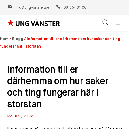
info@ungvanster.se
08-654 31 00
Öppn
Hoppa
navig
till
Hem
/
Blogg
/
Information till er därhemma om hur saker och ting
innehåll
fungerar här i storstan
Information till er
därhemma om hur saker
och ting fungerar här i
storstan
27 juni, 2008