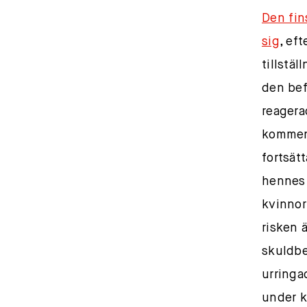
Den fin
sig
, ef
tillstäl
den bef
reagera
komment
fortsätt
hennes 
kvinnor 
risken ä
skuldbe
urringa
under k