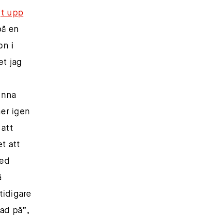
gt upp
på en
on i
et jag
unna
ner igen
 att
et att
med
å
tidigare
dad på”,