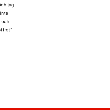
Och jag
inte
n och
ffret”