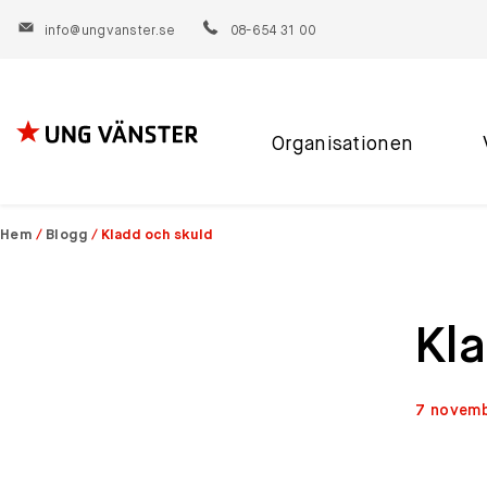
info@ungvanster.se
08-654 31 00
Organisationen
Hoppa
till
innehåll
Hem
/
Blogg
/
Kladd och skuld
Kl
7 novemb