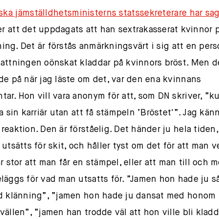
ska jämställdhetsministerns statssekreterare har sa
ter att det uppdagats att han sextrakasserat kvinnor 
lning. Det är förstås anmärkningsvärt i sig att en pers
attningen oönskat kladdar på kvinnors bröst. Men d
de på när jag läste om det, var den ena kvinnans
ar. Hon vill vara anonym för att, som DN skriver, ”k
a sin karriär utan att få stämpeln ’Bröstet'”. Jag kän
reaktion. Den är förståelig. Det händer ju hela tiden,
utsätts för skit, och håller tyst om det för att man v
r stor att man får en stämpel, eller att man till och 
läggs för vad man utsatts för. ”Jamen hon hade ju s
d klänning”, ”jamen hon hade ju dansat med honom 
vällen”, ”jamen han trodde väl att hon ville bli klad