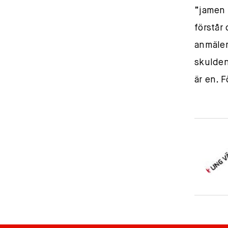
”jamen 
förstår
anmäler
skulden
är en. 