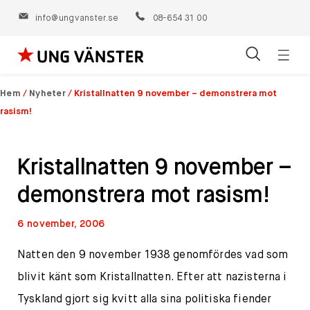
info@ungvanster.se
08-654 31 00
Öppn
Hoppa
navig
till
Hem
/
Nyheter
/
Kristallnatten 9 november – demonstrera mot
innehåll
rasism!
Kristallnatten 9 november –
demonstrera mot rasism!
6 november, 2006
Natten den 9 november 1938 genomfördes vad som
blivit känt som Kristallnatten. Efter att nazisterna i
Tyskland gjort sig kvitt alla sina politiska fiender