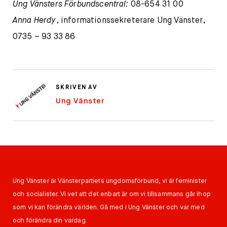
Ung Vänsters Förbundscentral:
08-654 31 00
Anna Herdy
, informationssekreterare Ung Vänster,
0735 – 93 33 86
SKRIVEN AV
Ung Vänster
Ung Vänster är Vänsterpartiets ungdomsförbund, vi är feminister
och socialister. Vi vet att det enbart är om vi tillsammans går ihop
som vi kan förändra världen. Gå med i Ung Vänster och var med
och förändra din vardag.