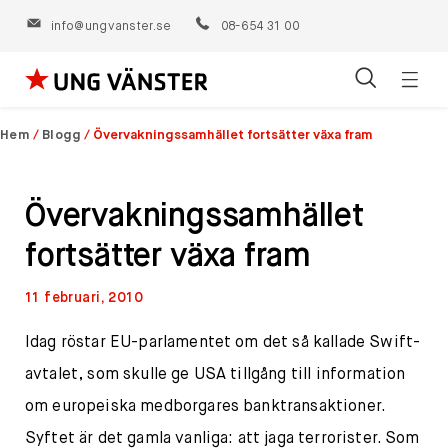
info@ungvanster.se
08-654 31 00
Öppn
Hoppa
navig
till
Hem
/
Blogg
/
Övervakningssamhället fortsätter växa fram
innehåll
Övervakningssamhället
fortsätter växa fram
11 februari, 2010
Idag röstar EU-parlamentet om det så kallade Swift-
avtalet, som skulle ge USA tillgång till information
om europeiska medborgares banktransaktioner.
Syftet är det gamla vanliga: att jaga terrorister. Som