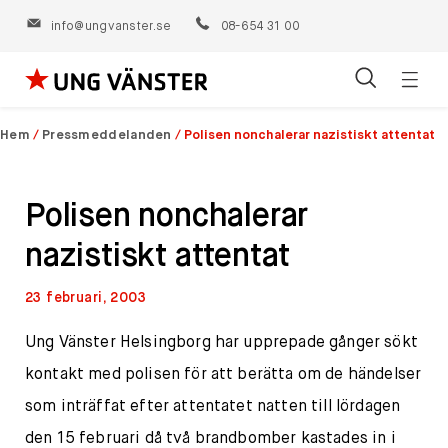
info@ungvanster.se
08-654 31 00
Öppn
Hoppa
navig
till
Hem
/
Pressmeddelanden
/
Polisen nonchalerar nazistiskt attentat
innehåll
Polisen nonchalerar
nazistiskt attentat
23 februari, 2003
Ung Vänster Helsingborg har upprepade gånger sökt
kontakt med polisen för att berätta om de händelser
som inträffat efter attentatet natten till lördagen
den 15 februari då två brandbomber kastades in i