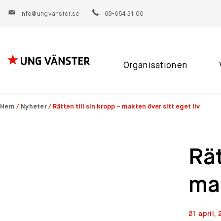
info@ungvanster.se
08-654 31 00
Organisationen
Hoppa
till
innehåll
Hem
/
Nyheter
/
Rätten till sin kropp – makten över sitt eget liv
Rät
mak
21 april,