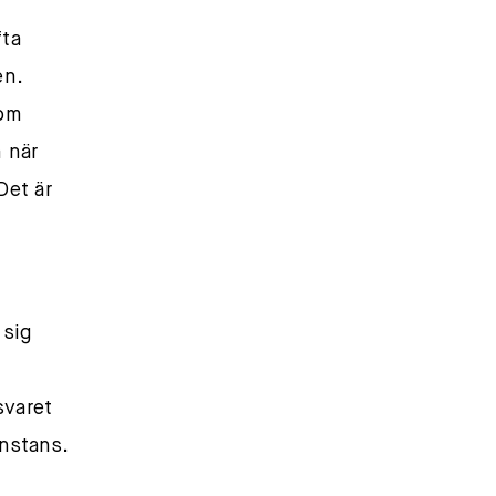
fta
en.
som
m när
Det är
 sig
svaret
nstans.