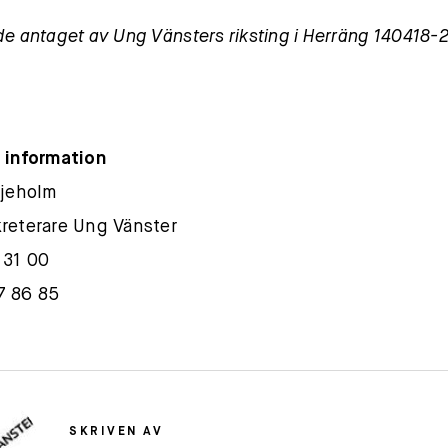
de antaget av Ung Vänsters riksting i Herräng 140418-
 information
ljeholm
reterare Ung Vänster
 31 00
7 86 85
SKRIVEN AV