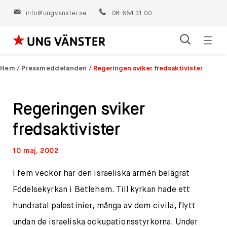
info@ungvanster.se
08-654 31 00
Öppn
Hoppa
navig
till
Hem
/
Pressmeddelanden
/
Regeringen sviker fredsaktivister
innehåll
Regeringen sviker
fredsaktivister
10 maj, 2002
I fem veckor har den israeliska armén belägrat
Födelsekyrkan i Betlehem. Till kyrkan hade ett
hundratal palestinier, många av dem civila, flytt
undan de israeliska ockupationsstyrkorna. Under